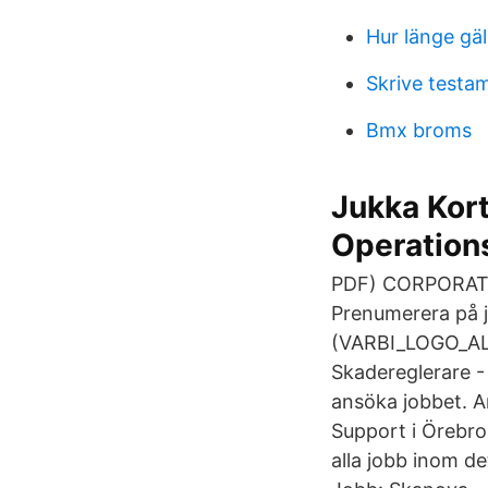
Hur länge gäl
Skrive testa
Bmx broms
Jukka Kort
Operation
PDF) CORPORATE
Prenumerera på j
(VARBI_LOGO_ALT
Skadereglerare -
ansöka jobbet. An
Support i Örebro.
alla jobb inom d