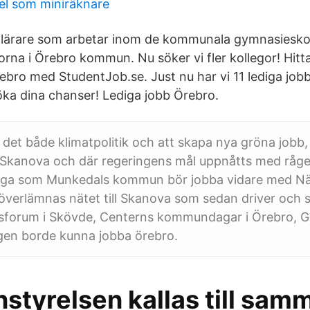
l som miniräknare
0 lärare som arbetar inom de kommunala gymnasiesko
rna i Örebro kommun. Nu söker vi fler kollegor! Hitta
bro med StudentJob.se. Just nu har vi 11 lediga jobb 
 öka dina chanser! Lediga jobb Örebro.
 det både klimatpolitik och att skapa nya gröna jobb,
 Skanova och där regeringens mål uppnåtts med råge
råga som Munkedals kommun bör jobba vidare med När
överlämnas nätet till Skanova som sedan driver och 
dsforum i Skövde, Centerns kommundagar i Örebro, 
gen borde kunna jobba örebro.
tyrelsen kallas till sam