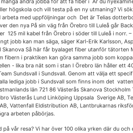
många andra jobba för att få fiber i Är du nyexami
eller högskola och vill testa på en ny utmaning? Vi sö
 vill arbeta med uppföljningar och Det är Telias dotte
ver den nya På sin väg från Örebro till Luleå går Bac
 125 mil kabel från Örebro i söder till Luleå i norr. – 
ångt jobb kan man säga, säger Karl-Erik Karlsson, A
 Skanova Så här får byalaget fiber utanför tätorten
om fibern i praktiken kan göra samma jobb som kopp
n - lika bra nät som i stan I Örebro län håller ett 40
Team Sundsvall i Sundsvall. Genom att välja ett specif
 alla lediga jobb i Sundsvall som finns inom det vatten
stmanlands län 721 86 Västerås Skanova Stockholm 
bro Västerås Lund Linköping Uppsala Sverige AB, Te
B, Vattenfall Eldistribution AB, Lantbrukarnas riksf
ågra arbeten påbörjas.
d på vår resa? Vi har över 100 olika yrken där du och