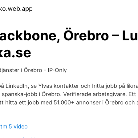
xo.web.app
Backbone, Örebro – Lu
ka.se
 tjänster i Örebro - IP-Only
på LinkedIn, se Ylvas kontakter och hitta jobb på lik
i spanska-jobb i Örebro. Verifierade arbetsgivare. Ett
att hitta ett jobb med 51.000+ annonser i Örebro och 
tml5 video