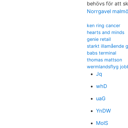
behövs för att sk
Norrgavel malmö
ken ring cancer
hearts and minds
genie retail
starkt illamående 
babs terminal
thomas mattson
wermlandsflyg job
Jq
whD
uaG
YnDW
MolS