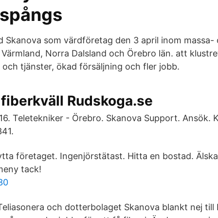
inspångs
 Skanova som värdföretag den 3 april inom massa-
 Värmland, Norra Dalsland och Örebro län. att klustre
r och tjänster, ökad försäljning och fler jobb.
 fiberkväll Rudskoga.se
6. Teletekniker - Örebro. Skanova Support. Ansök. K
341.
ytta företaget. Ingenjörstätast. Hitta en bostad. Älska
meny tack!
30
 Teliasonera och dotterbolaget Skanova blankt nej till