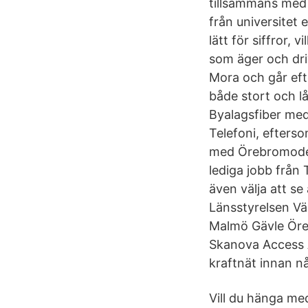
tillsammans med 
från universitet 
lätt för siffror,
som äger och dri
Mora och går efter
både stort och l
Byalagsfiber med
Telefoni, efters
med Örebromodelle
lediga jobb från 
även välja att se
Länsstyrelsen Vä
Malmö Gävle Öre
Skanova Access A
kraftnät innan n
Vill du hänga me