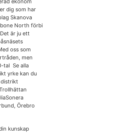
nerad ekonom
ker dig som har
rbolag Skanova
kbone North förbi
Det är ju ett
spåsnäsets
 Med oss som
artråden, men
-tal Se alla
ikt yrke kan du
distrikt
Trollhättan
liaSonera
örbund, Örebro
 din kunskap