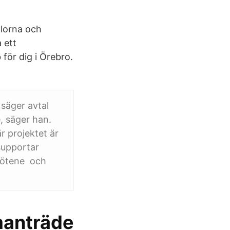
lorna och
 ett
för dig i Örebro.
 säger avtal
, säger han.
 projektet är
supportar
Götene och
manträde