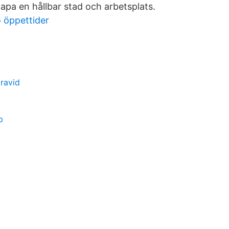
apa en hållbar stad och arbetsplats.
 öppettider
gravid
b