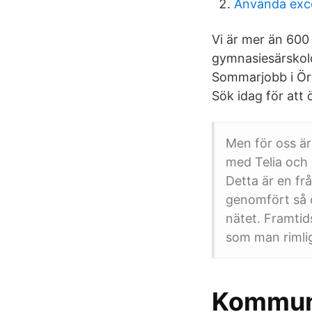
Använda exce
Vi är mer än 60
gymnasiesärskolo
Sommarjobb i Öre
Sök idag för att
Men för oss är
med Telia och
Detta är en f
genomfört så 
nätet. Framti
som man rimli
Kommuns