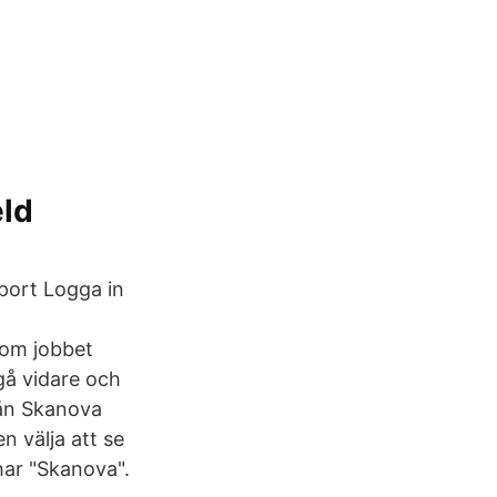
eld
ort Logga in
om jobbet
gå vidare och
från Skanova
n välja att se
har "Skanova".