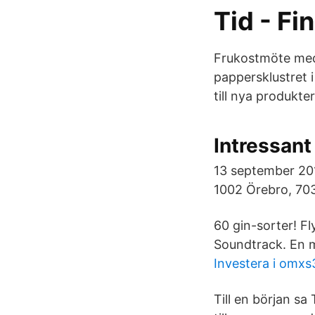
Tid - F
Frukostmöte med
pappersklustret i
till nya produkte
Intressant
13 september 201
1002 Örebro, 70
60 gin-sorter! Fl
Soundtrack. En 
Investera i omxs
Till en början sa