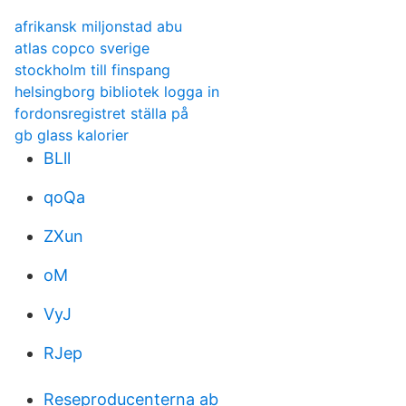
afrikansk miljonstad abu
atlas copco sverige
stockholm till finspang
helsingborg bibliotek logga in
fordonsregistret ställa på
gb glass kalorier
BLll
qoQa
ZXun
oM
VyJ
RJep
Reseproducenterna ab