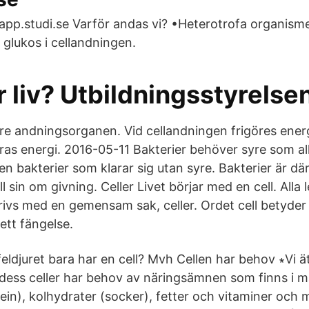
å app.studi.se Varför andas vi? •Heterotrofa organism
 glukos i cellandningen.
r liv? Utbildningsstyrelse
are andningsorganen. Vid cellandningen frigöres ener
ras energi. 2016-05-11 Bakterier behöver syre som al
n bakterier som klarar sig utan syre. Bakterier är d
ll sin om givning. Celler Livet börjar med en cell. Alla
vs med en gemensam sak, celler. Ordet cell betyder li
 ett fängelse.
eldjuret bara har en cell? Mvh Cellen har behov ∗Vi ä
dess celler har behov av näringsämnen som finns i 
ein), kolhydrater (socker), fetter och vitaminer och 