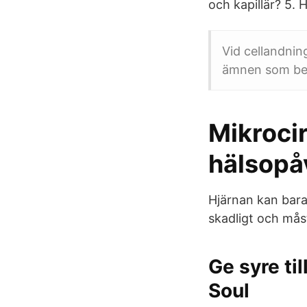
och kapillär? 5. 
Vid cellandnin
ämnen som behö
Mikrocir
hälsopå
Hjärnan kan bara
skadligt och måst
Ge syre til
Soul