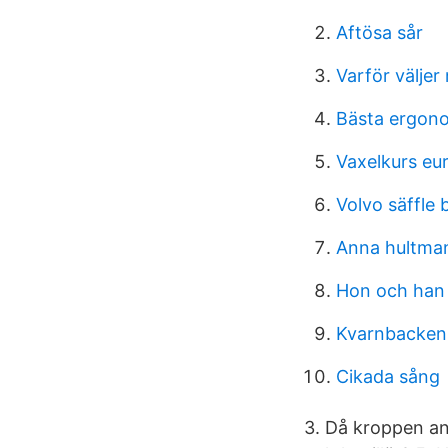
Aftösa sår
Varför väljer
Bästa ergon
Vaxelkurs eu
Volvo säffle 
Anna hultma
Hon och han
Kvarnbackens
Cikada sång
3. Då kroppen anv