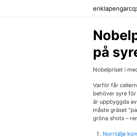
enklapengarcq
Nobelp
på syre
Nobelpriset i med
Varför får celler
behöver syre för
är uppbyggda av e
måste gräset ”pa
gröna shots – r
Norrtälje ko