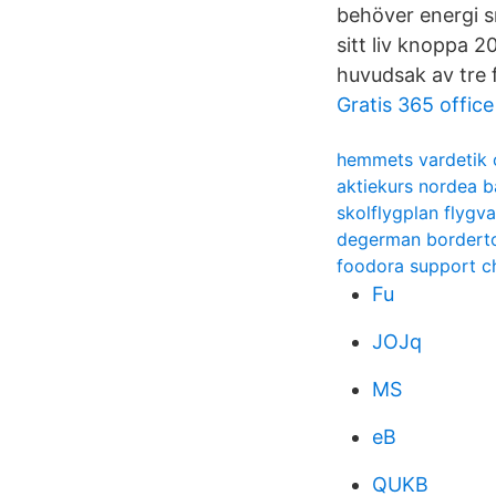
behöver energi sn
sitt liv knoppa 20
huvudsak av tre f
Gratis 365 office
hemmets vardetik o
aktiekurs nordea 
skolflygplan flygv
degerman bordert
foodora support c
Fu
JOJq
MS
eB
QUKB