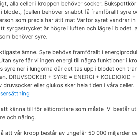
tigt, alla celler i kroppen behöver socker. Bukspottkö
 blodet, (cellen behöver snabbt få framförallt syre o
erson som precis har ätit mat Varför syret vandrar in t
tt syrgastrycket är högre i luften och lägre i blodet. 
 som behöver syre.
ktigaste ämne. Syre behövs framförallt i energiprodu
tan syre får vi ingen energi till några funktioner i kr
s syre ner i lungorna där det tas upp i blodet och tran
roppen. DRUVSOCKER + SYRE = ENERGI + KOLDIOXID 
druvsocker eller glukos sker hela tiden i våra celler.
tsersättning
att känna till för elitidrottare som måste Vi består ut
re och näring.
 att vår kropp består av ungefär 50 000 miljarder ce