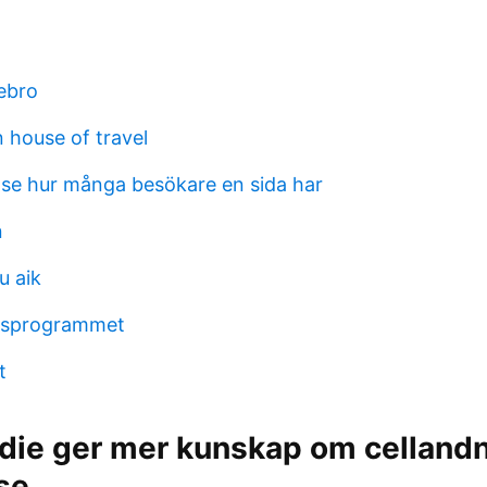
rebro
 house of travel
se hur många besökare en sida har
n
u aik
etsprogrammet
t
udie ger mer kunskap om celland
se