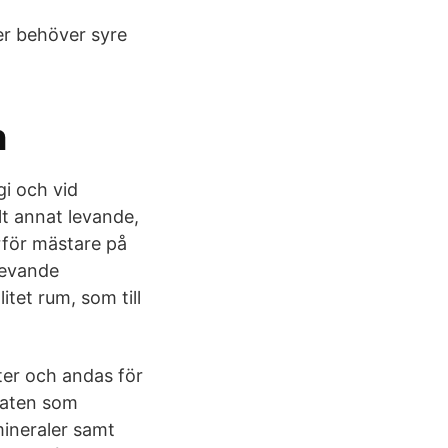
er behöver syre
n
gi och vid
lt annat levande,
ärför mästare på
 levande
tet rum, som till
ter och andas för
maten som
mineraler samt