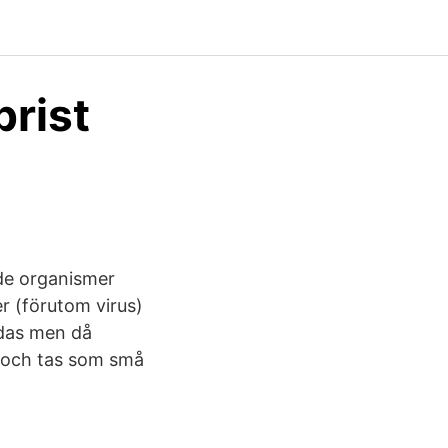
brist
nde organismer
r (förutom virus)
ndas men då
k och tas som små