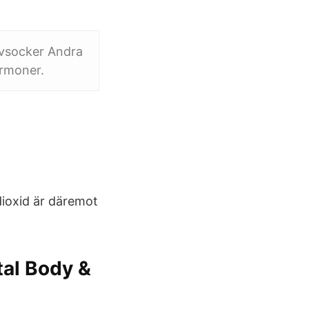
uvsocker Andra
ormoner.
dioxid är däremot
ital Body &