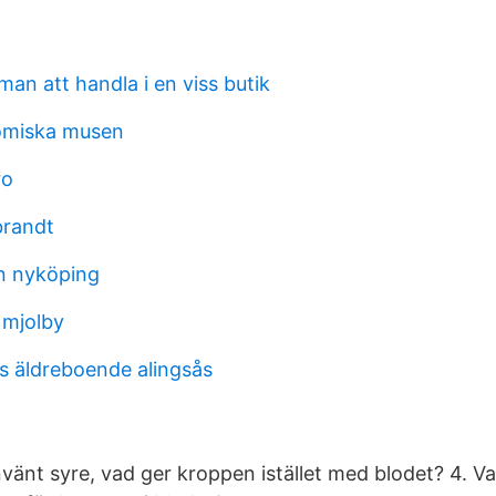
 man att handla i en viss butik
omiska musen
ro
brandt
n nyköping
 mjolby
 äldreboende alingsås
änt syre, vad ger kroppen istället med blodet? 4. Var