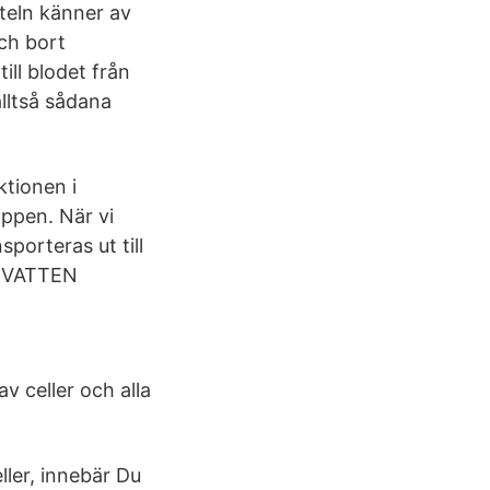
rteln känner av
ch bort
ill blodet från
alltså sådana
ktionen i
oppen. När vi
sporteras ut till
+ VATTEN
av celler och alla
ller, innebär Du