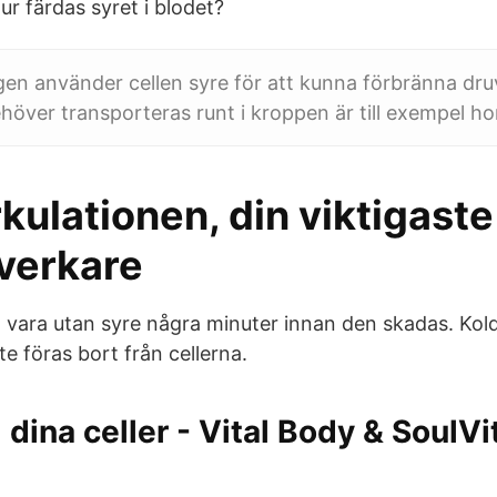
Hur färdas syret i blodet?
gen använder cellen syre för att kunna förbränna dr
ver transporteras runt i kroppen är till exempel h
kulationen, din viktigaste
verkare
 vara utan syre några minuter innan den skadas. Kol
e föras bort från cellerna.
l dina celler - Vital Body & SoulV