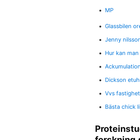
MP
Glassbilen o
Jenny nilsson
Hur kan man 
Ackumulatio
Dickson etuh
Vvs fastigh
Bästa chick li
Proteinst
forskning.