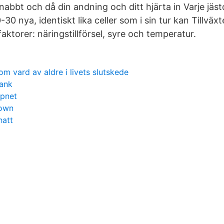
abbt och då din andning och ditt hjärta in Varje jäst
-30 nya, identiskt lika celler som i sin tur kan Tillväxt
aktorer: näringstillförsel, syre och temperatur.
m vard av aldre i livets slutskede
bank
apnet
own
hatt