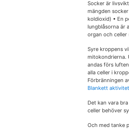
Socker är livsvik
mängden socker i
koldioxid) • En p
lungblåsorna är a
organ och celler
Syre kroppens vi
mitokondrierna. U
andas förs luften
alla celler i k
Förbränningen av 
Blankett aktivite
Det kan vara bra 
celler behöver sy
Och med tanke på