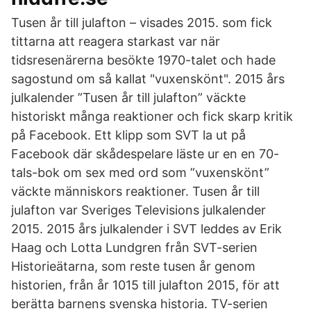
Tusen år till julafton – visades 2015. som fick
tittarna att reagera starkast var när
tidsresenärerna besökte 1970-talet och hade
sagostund om så kallat "vuxenskönt". 2015 års
julkalender ”Tusen år till julafton” väckte
historiskt många reaktioner och fick skarp kritik
på Facebook. Ett klipp som SVT la ut på
Facebook där skådespelare läste ur en en 70-
tals-bok om sex med ord som ”vuxenskönt”
väckte människors reaktioner. Tusen år till
julafton var Sveriges Televisions julkalender
2015. 2015 års julkalender i SVT leddes av Erik
Haag och Lotta Lundgren från SVT-serien
Historieätarna, som reste tusen år genom
historien, från år 1015 till julafton 2015, för att
berätta barnens svenska historia. TV-serien