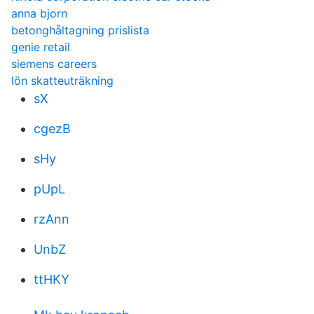
anna bjorn
betonghåltagning prislista
genie retail
siemens careers
lön skatteuträkning
sX
cgezB
sHy
pUpL
rzAnn
UnbZ
ttHKY