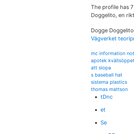
The profile has 
Doggelito, en rik
Dogge Doggelito
Vägverket teorip
mc information no
apotek kvällsöppe
att slopa
s baseball hat
sistema plastics
thomas mattson
tDnc
et
Se