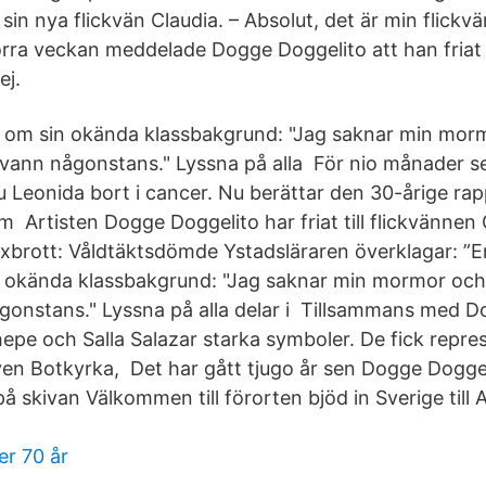
in nya flickvän Claudia. – Absolut, det är min flickvä
rra veckan meddelade Dogge Doggelito att han friat ti
ej.
 om sin okända klassbakgrund: "Jag saknar min morm
vann någonstans." Lyssna på alla För nio månader 
u Leonida bort i cancer. Nu berättar den 30-årige ra
 Artisten Dogge Doggelito har friat till flickvännen 
brott: Våldtäktsdömde Ystadsläraren överklagar: ”E
 okända klassbakgrund: "Jag saknar min mormor och 
onstans." Lyssna på alla delar i Tillsammans med D
epe och Salla Salazar starka symboler. De fick repres
ven Botkyrka, Det har gått tjugo år sen Dogge Dogge
å skivan Välkommen till förorten bjöd in Sverige till
er 70 år