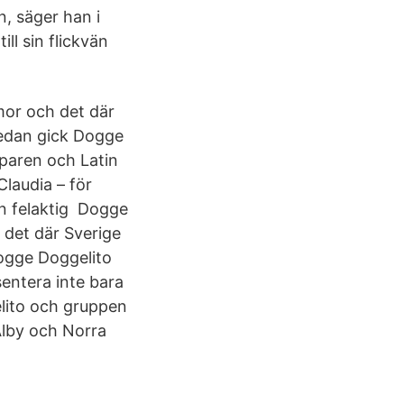
n, säger han i
ll sin flickvän
or och det där
sedan gick Dogge
pparen och Latin
Claudia – för
n felaktig Dogge
det där Sverige
ogge Doggelito
entera inte bara
lito och gruppen
 Alby och Norra