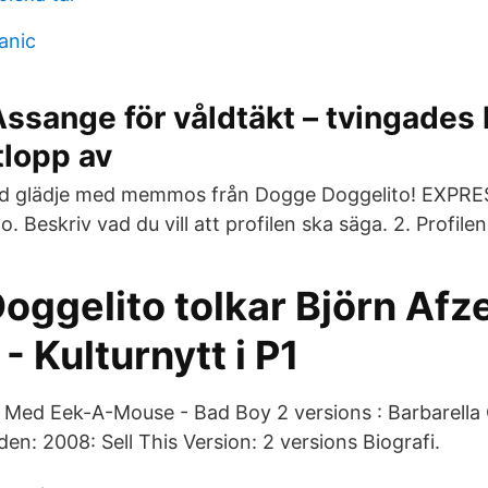
anic
sange för våldtäkt – tvingades 
tlopp av
id glädje med memmos från Dogge Doggelito! EXPR
 Beskriv vad du vill att profilen ska säga. 2. Profilen
ggelito tolkar Björn Afze
 - Kulturnytt i P1
Med Eek-A-Mouse - Bad Boy 2 versions : Barbarella 
n: 2008: Sell This Version: 2 versions Biografi.