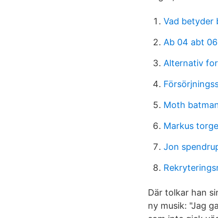
Vad betyder
Ab 04 abt 06
Alternativ fo
Försörjnings
Moth batma
Markus torg
Jon spendrup
Rekryterings
Där tolkar han si
ny musik: "Jag g