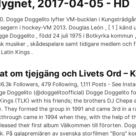
ygnet, 2017-04-05 - HD
0. Dogge Doggelito lyfter VM-bucklan i Kungsträdgå
 segern i hockey-VM 2013. Douglas León , [ 1 ] känd 
ge Doggelito , född 24 juli 1975 i Botkyrka kommun 
nsk musiker , skådespelare samt tidigare medlem och fr
atin Kings .
 om tjejgäng och Livets Ord – K
 16.3k Followers, 479 Following, 1,111 Posts - See In
e Doggelito (@doggelitoofficial) Dogge Doggelito f
Kings (TLK) with his friends; the brothers DJ Chepe 
). They formed the group in 1991 and came 3rd in a r
kthrough came in 1994 when they, with the help of t
leased their first album Välkommen till förorten. Dog
lek. På galapremiären av svenska storfilmen "Borg" k