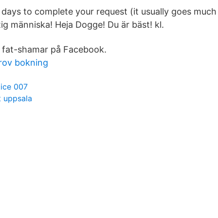
7 days to complete your request (it usually goes much
tig människa! Heja Dogge! Du är bäst! kl.
 fat-shamar på Facebook.
rov bokning
tice 007
t uppsala