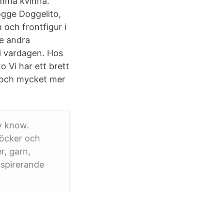
amma kvinna.
ogge Doggelito,
 och frontfigur i
se andra
 i vardagen. Hos
o Vi har ett brett
n och mycket mer
y know.
böcker och
r, garn,
nspirerande