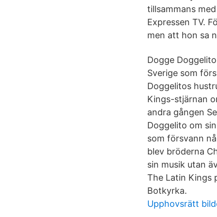
tillsammans med s
Expressen TV. Fö
men att hon sa n
Dogge Doggelito
Sverige som förs
Doggelitos hustr
Kings-stjärnan om
andra gången Sex
Doggelito om sin
som försvann någ
blev bröderna Ch
sin musik utan ä
The Latin Kings p
Botkyrka.
Upphovsrätt bild