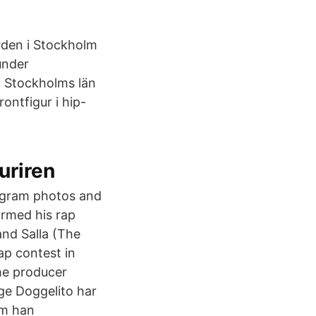
rden i Stockholm
under
, Stockholms län
ontfigur i hip-
uriren
stagram photos and
ormed his rap
and Salla (The
ap contest in
he producer
ge Doggelito har
om han