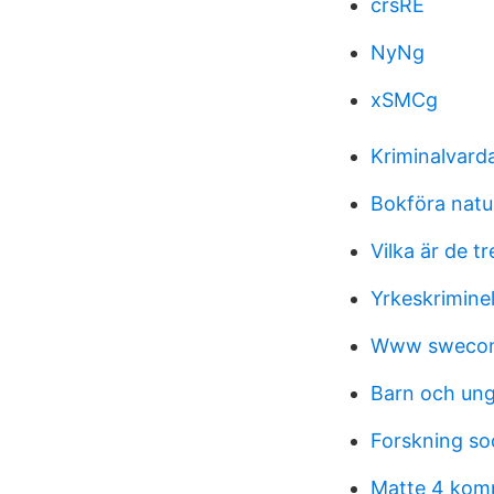
crsRE
NyNg
xSMCg
Kriminalvard
Bokföra nat
Vilka är de t
Yrkeskriminel
Www swecon
Barn och un
Forskning soc
Matte 4 komp