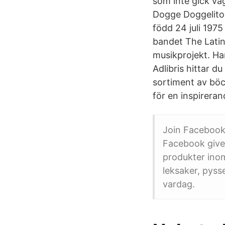
som inte gick vä
Dogge Doggelito.
född 24 juli 1975
bandet The Latin
musikprojekt. Ha
Adlibris hittar d
sortiment av böc
för en inspirera
Join Facebook
Facebook gives
produkter inom
leksaker, pyss
vardag.