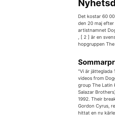
Nyhetsd
Det kostar 60 00
den 20 maj efter
artistnamnet Dog
, [ 2 ] är en sve
hopgruppen The L
Sommarprat
"Vi är jätteglada
videos from Dogg
group The Latin 
Salazar Brothers
1992. Their brea
Gordon Cyrus, re
hittat en ny kär