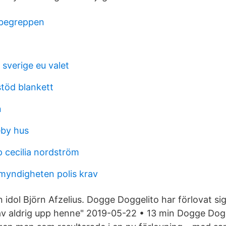
 begreppen
r sverige eu valet
stöd blankett
n
eby hus
 cecilia nordström
myndigheten polis krav
n idol Björn Afzelius. Dogge Doggelito har förlovat si
av aldrig upp henne" 2019-05-22 • 13 min Dogge Dogge