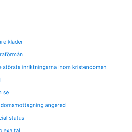
are klader
uraförmån
re största inriktningarna inom kristendomen
l
 se
gdomsmottagning angered
ial status
lexa tal