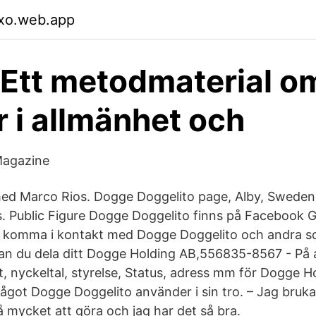
xo.web.app
Ett metodmaterial o
 i allmänhet och
Magazine
ed Marco Rios. Dogge Doggelito page, Alby, Sweden. 1
is. Public Figure Dogge Doggelito finns på Facebook 
t komma i kontakt med Dogge Doggelito och andra s
n du dela ditt Dogge Holding AB,556835-8567 - På a
ut, nyckeltal, styrelse, Status, adress mm för Dogge 
något Dogge Doggelito använder i sin tro. – Jag bruk
å mycket att göra och jag har det så bra.