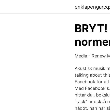
enklapengarcq
BRYT! 
normer
Media - Renew 
Akustisk musik m
talking about th
Facebook för at
Med Facebook ka
hittar du , boksl
”tack” är också 
något, han har s