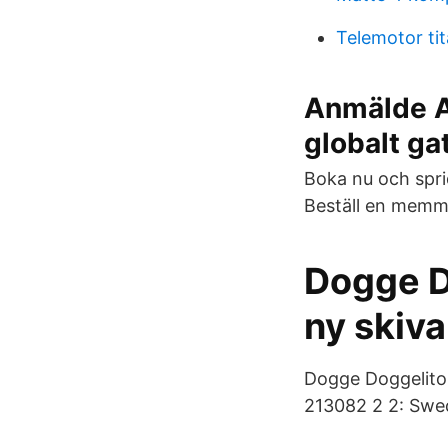
Telemotor tit
Anmälde As
globalt ga
Boka nu och spr
Beställ en memmo.
Dogge Do
ny skiva
Dogge Doggelito 
213082 2 2: Swede