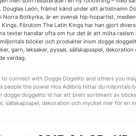
gen men som resulterade i en ny förlovning – med s
 Douglas León, främst känd under sitt artistnamn D
 i Norra Botkyrka, är en svensk hip-hopartist, medlem
 Kings. Förutom The Latin Kings har han gjort diver
ns texter handlar ofta om hur det är att möta rasism
u miljontals böcker och produkter inom dogge doggelit
ker, garn, leksaker, pyssel, sällskapsspel, dekoratio
nde vardag.
 to connect with Dogge Dogelito and others you ma
 people the power Hos Adlibris hittar du miljontals 
 dogge doggelito Vi har ett brett sortiment av böcke
el, sällskapsspel, dekoration och mycket mer för en i