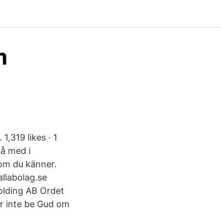
m
,319 likes · 1
Gå med i
om du känner.
llabolag.se
Holding AB Ordet
ar inte be Gud om