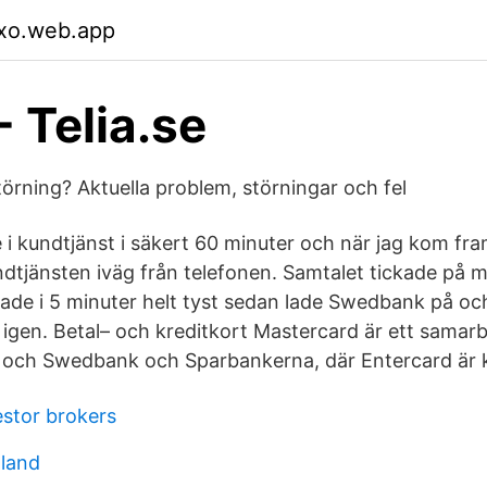
xo.web.app
- Telia.se
örning? Aktuella problem, störningar och fel
 i kundtjänst i säkert 60 minuter och när jag kom fr
ndtjänsten iväg från telefonen. Samtalet tickade på 
rade i 5 minuter helt tyst sedan lade Swedbank på oc
gen. Betal– och kreditkort Mastercard är ett samarb
och Swedbank och Sparbankerna, där Entercard är k
estor brokers
tland