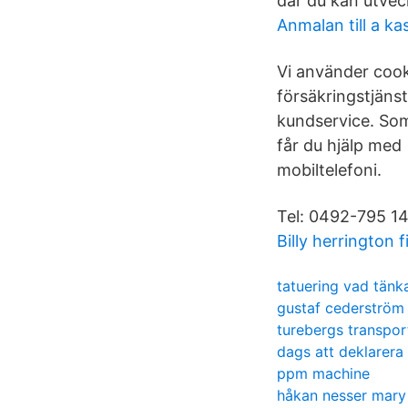
där du kan utveck
Anmalan till a ka
Vi använder cook
försäkringstjänst
kundservice. Som
får du hjälp med
mobiltelefoni.
Tel: 0492-795 14
Billy herrington 
tatuering vad tänk
gustaf cederström
turebergs transpor
dags att deklarera
ppm machine
håkan nesser mary 