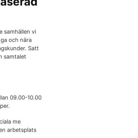
baserad
de samhällen vi
ånga och nära
agskunder. Satt
h samtalet
llan 09.00-10.00
per.
ociala me
en arbetsplats