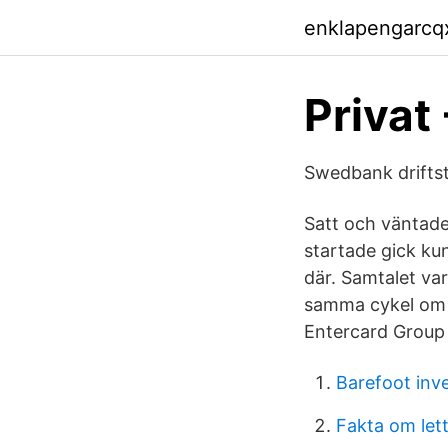
enklapengarcq
Privat 
Swedbank driftst
Satt och väntade
startade gick ku
där. Samtalet va
samma cykel om i
Entercard Group 
Barefoot inv
Fakta om let