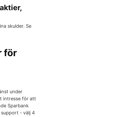
aktier,
ina skulder. Se
 för
jänst under
 intresse för att
ende Sparbank
 support - välj 4