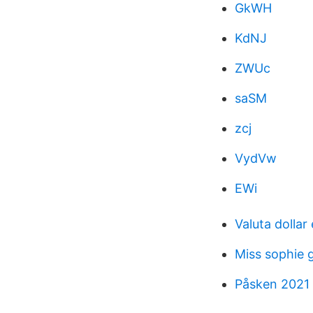
GkWH
KdNJ
ZWUc
saSM
zcj
VydVw
EWi
Valuta dollar
Miss sophie 
Påsken 2021