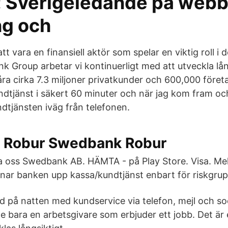
: Sverigeledande på web
ng och
att vara en finansiell aktör som spelar en viktig roll i 
nk Group arbetar vi kontinuerligt med att utveckla l
åra cirka 7.3 miljoner privatkunder och 600,000 föret
ndtjänst i säkert 60 minuter och när jag kom fram oc
ndtjänsten iväg från telefonen.
 Robur Swedbank Robur
a oss Swedbank AB. HÄMTA - på Play Store. Visa. Me
ar banken upp kassa/kundtjänst enbart för riskgrup
tid på natten med kundservice via telefon, mejl och s
e bara en arbetsgivare som erbjuder ett jobb. Det är 