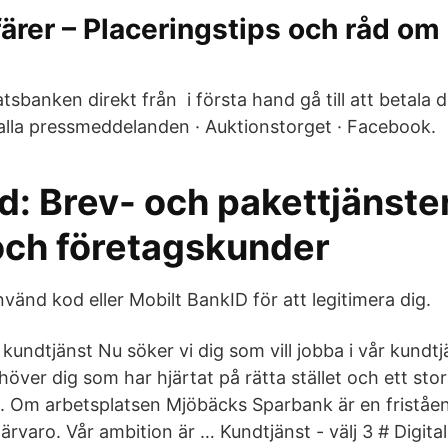
färer – Placeringstips och råd om 
sbanken direkt från i första hand gå till att betala d
e alla pressmeddelanden · Auktionstorget · Facebook.
: Brev- och pakettjänster
 och företagskunder
vänd kod eller Mobilt BankID för att legitimera dig.
kundtjänst Nu söker vi dig som vill jobba i vår kundt
ver dig som har hjärtat på rätta stället och ett stort
. Om arbetsplatsen Mjöbäcks Sparbank är en fristå
ärvaro. Vår ambition är … Kundtjänst - välj 3 # Digital