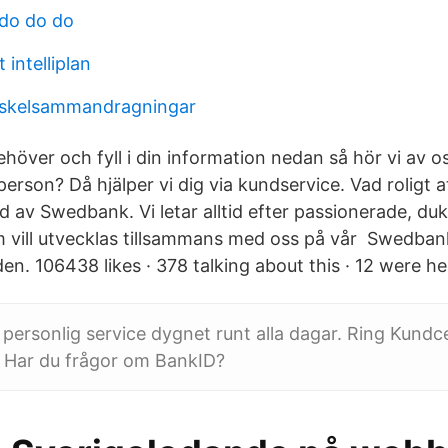
do do do
 intelliplan
muskelsammandragningar
höver och fyll i din information nedan så hör vi av os
person? Då hjälper vi dig via kundservice. Vad roligt at
d av Swedbank. Vi letar alltid efter passionerade, duk
vill utvecklas tillsammans med oss på vår Swedban
n. 106438 likes · 378 talking about this · 12 were he
 personlig service dygnet runt alla dagar. Ring Kundc
. Har du frågor om BankID?