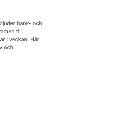
rbjuder bank- och
mmen till
ar i veckan. Här
tv och