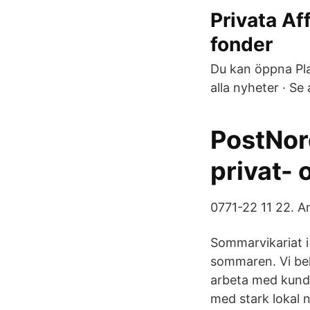
Privata Af
fonder
Du kan öppna Plat
alla nyheter · S
PostNord
privat-
0771-22 11 22. An
Sommarvikariat i 
sommaren. Vi behö
arbeta med kund
med stark lokal n