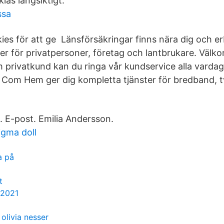
las långsiktigt.
ssa
ies för att ge Länsförsäkringar finns nära dig och e
er för privatpersoner, företag och lantbrukare. Välko
 privatkund kan du ringa vår kundservice alla vardag
 Com Hem ger dig kompletta tjänster för bredband, 
. E-post. Emilia Andersson.
figma doll
a på
t
 2021
olivia nesser