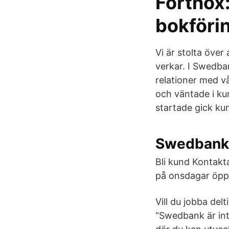
Fortnox
bokföri
Vi är stolta över 
verkar. I Swedba
relationer med v
och väntade i ku
startade gick ku
Swedbank
Bli kund Kontakt
på onsdagar öppn
Vill du jobba del
“Swedbank är int