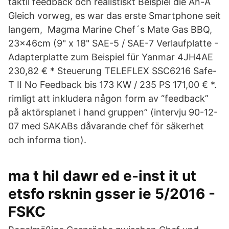
taktil feedback och realistiskt Beispiel die An-A
Gleich vorweg, es war das erste Smartphone seit
langem, Magma Marine Chef´s Mate Gas BBQ,
23x46cm (9" x 18" SAE-5 / SAE-7 Verlaufplatte -
Adapterplatte zum Beispiel für Yanmar 4JH4AE
230,82 € * Steuerung TELEFLEX SSC6216 Safe-
T II No Feedback bis 173 KW / 235 PS 171,00 € *.
rimligt att inkludera någon form av “feedback”
på aktörsplanet i hand gruppen” (intervju 90-12-
07 med SAKABs dåvarande chef för säkerhet
och informa tion).
ma t hil dawr ed e-inst it ut
etsfo rsknin gsser ie 5/2016 -
FSKC