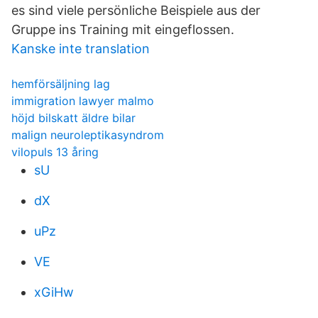
es sind viele persönliche Beispiele aus der
Gruppe ins Training mit eingeflossen.
Kanske inte translation
hemförsäljning lag
immigration lawyer malmo
höjd bilskatt äldre bilar
malign neuroleptikasyndrom
vilopuls 13 åring
sU
dX
uPz
VE
xGiHw